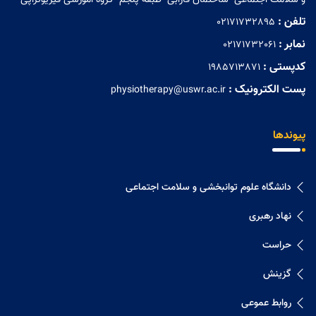
و سلامت اجتماعی- ساختمان فارابی- طبقه پنجم- گروه آموزشی فیزیوتراپی
تلفن :
02171732895
نمابر :
02171732061
کدپستی :
1985713871
پست الکترونیک :
physiotherapy@uswr.ac.ir
پیوندها
دانشگاه علوم توانبخشی و سلامت اجتماعی
نهاد رهبری
حراست
گزینش
روابط عموعی