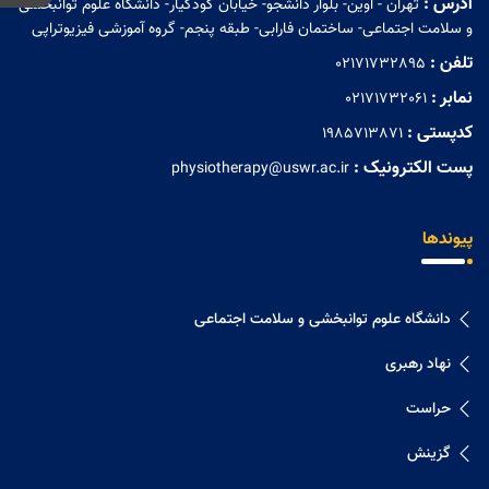
آدرس :
تهران - اوین- بلوار دانشجو- خیابان کودکیار- دانشگاه علوم توانبخشی
و سلامت اجتماعی- ساختمان فارابی- طبقه پنجم- گروه آموزشی فیزیوتراپی
تلفن :
02171732895
نمابر :
02171732061
کدپستی :
1985713871
پست الکترونیک :
physiotherapy@uswr.ac.ir
پیوندها
دانشگاه علوم توانبخشی و سلامت اجتماعی
نهاد رهبری
حراست
گزینش