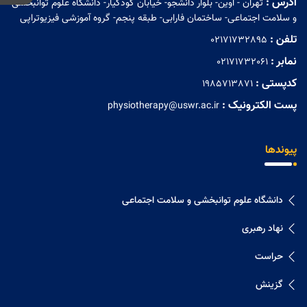
آدرس :
تهران - اوین- بلوار دانشجو- خیابان کودکیار- دانشگاه علوم توانبخشی
و سلامت اجتماعی- ساختمان فارابی- طبقه پنجم- گروه آموزشی فیزیوتراپی
تلفن :
02171732895
نمابر :
02171732061
کدپستی :
1985713871
پست الکترونیک :
physiotherapy@uswr.ac.ir
پیوندها
دانشگاه علوم توانبخشی و سلامت اجتماعی
نهاد رهبری
حراست
گزینش